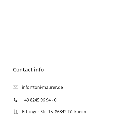
Datenschutzrichtlinie und Anti-SPAM-
Maßnahmen
*
ICH STIMME DER DATENSCHUTZERKLÄRUNG
ZU .
Senden
Contact info
info@toni-maurer.de
+49 8245 96 94 - 0
Ettringer Str. 15, 86842 Türkheim