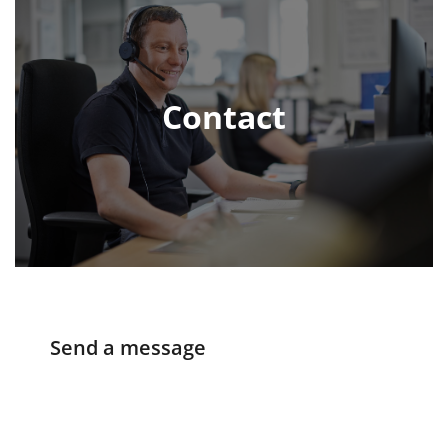
Contact
Send a message
Anfrage
Name
*
aus
VORNAME
NACHNAME