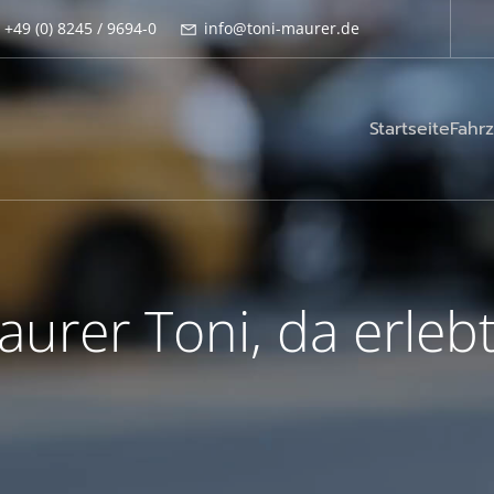
+49 (0) 8245 / 9694-0
info@toni-maurer.de
Startseite
Fahr
rer Toni, da erlebt