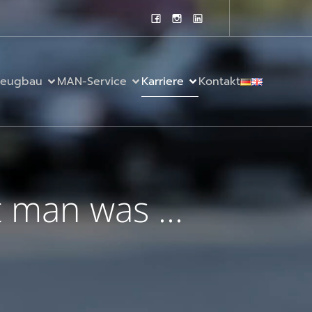
zeugbau
MAN-Service
Karriere
Kontakt
 man was ...