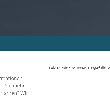
Felder mit
*
müssen ausgefüllt w
ormationen
Anfrage
Name
*
en Sie mehr
aus
Vorname
erfahren? Wir
dem
Intenet
Vorname
Email
*