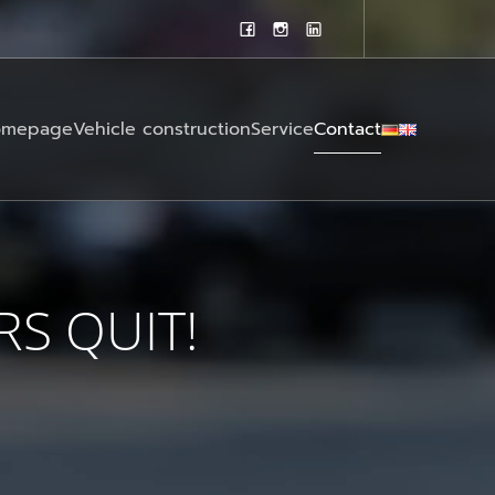
omepage
Vehicle construction
Service
Contact
RS QUIT!