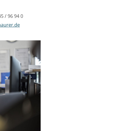
5 / 96 94 0
Telefon
maurer.de
Betreff
*
Ihre Nachricht
*
Datenschutzrichtlinie und A
Ich stimme der Datenschutz
Senden